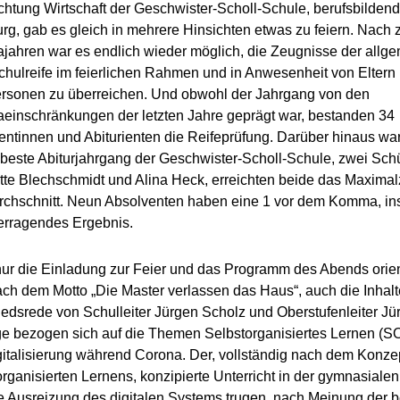
chtung Wirtschaft der Geschwister-Scholl-Schule, berufsbilden
rg, gab es gleich in mehrere Hinsichten etwas zu feiern. Nach 
jahren war es endlich wieder möglich, die Zeugnisse der allg
hulreife im feierlichen Rahmen und in Anwesenheit von Eltern
rsonen zu überreichen. Und obwohl der Jahrgang von den
einschränkungen der letzten Jahre geprägt war, bestanden 34
ientinnen und Abiturienten die Reifeprüfung. Darüber hinaus war
 beste Abiturjahrgang der Geschwister-Scholl-Schule, zwei Sch
tte Blechschmidt und Alina Heck, erreichten beide das Maximalz
rchschnitt. Neun Absolventen haben eine 1 vor dem Komma, i
erragendes Ergebnis.
nur die Einladung zur Feier und das Programm des Abends orien
ach dem Motto „Die Master verlassen das Haus“, auch die Inhalt
edsrede von Schulleiter Jürgen Scholz und Oberstufenleiter Jü
e bezogen sich auf die Themen Selbstorganisiertes Lernen (S
gitalisierung während Corona. Der, vollständig nach dem Konze
organisierten Lernens, konzipierte Unterricht in der gymnasiale
e Ausreizung des digitalen Systems trugen, nach Meinung der 