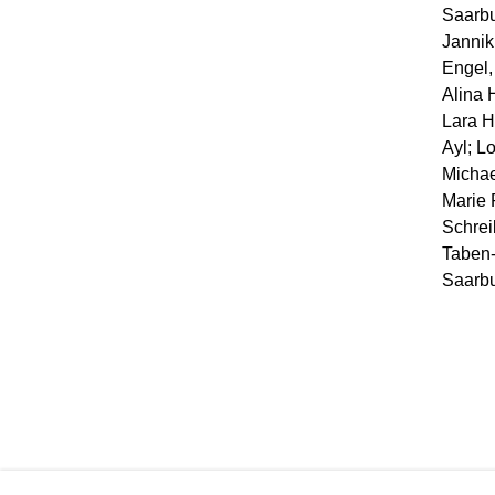
Saarbu
Jannik
Engel,
Alina 
Lara H
Ayl; L
Michael
Marie 
Schrei
Taben-
Saarbu