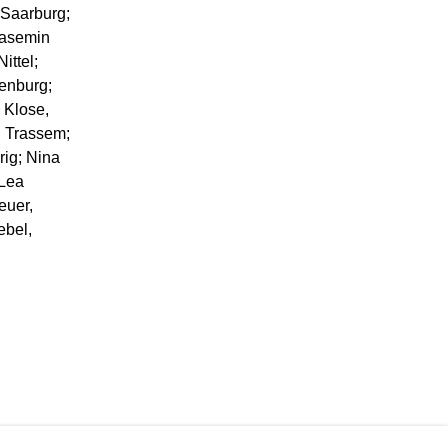
 Saarburg;
Yasemin
ittel;
enburg;
 Klose,
, Trassem;
rig; Nina
 Lea
euer,
ebel,