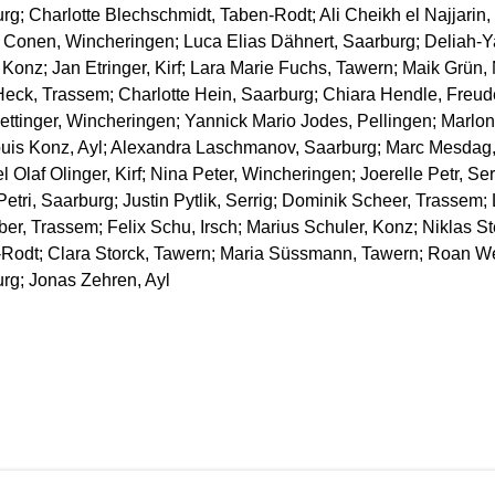
rg; Charlotte Blechschmidt, Taben-Rodt; Ali Cheikh el Najjarin,
 Conen, Wincheringen; Luca Elias Dähnert, Saarburg; Deliah-
 Konz; Jan Etringer, Kirf; Lara Marie Fuchs, Tawern; Maik Grün, N
Heck, Trassem; Charlotte Hein, Saarburg; Chiara Hendle, Freud
ettinger, Wincheringen; Yannick Mario Jodes, Pellingen; Marlon
ouis Konz, Ayl; Alexandra Laschmanov, Saarburg; Marc Mesdag
 Olaf Olinger, Kirf; Nina Peter, Wincheringen; Joerelle Petr, Ser
Petri, Saarburg; Justin Pytlik, Serrig; Dominik Scheer, Trassem;
ber, Trassem; Felix Schu, Irsch; Marius Schuler, Konz; Niklas St
Rodt; Clara Storck, Tawern; Maria Süssmann, Tawern; Roan W
rg; Jonas Zehren, Ayl