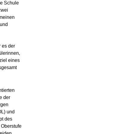
de Schule
zwei
emeinen
 und
 es der
ülerinnen,
iel eines
nsgesamt
tierten
e der
rgen
OL) und
pt des
n Oberstufe
beiden