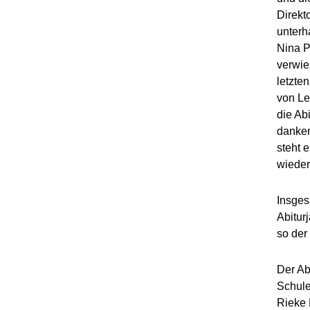
Direkt
unterh
Nina P
verwie
letzte
von Le
die Ab
danken
steht 
wieder
Insges
Abitur
so der
Der Ab
Schule
Rieke 