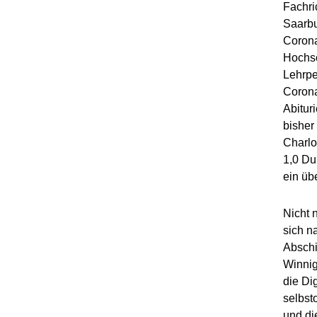
Fachri
Saarbu
Corona
Hochsc
Lehrpe
Corona
Abitur
bisher
Charlo
1,0 Du
ein üb
Nicht 
sich n
Abschi
Winnig
die Di
selbst
und di