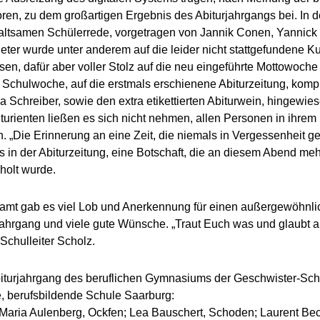
oren, zu dem großartigen Ergebnis des Abiturjahrgangs bei. In d
altsamen Schülerrede, vorgetragen von Jannik Conen, Yannick
eter wurde unter anderem auf die leider nicht stattgefundene Ku
sen, dafür aber voller Stolz auf die neu eingeführte Mottowoche 
n Schulwoche, auf die erstmals erschienene Abiturzeitung, komple
a Schreiber, sowie den extra etikettierten Abiturwein, hingewie
iturienten ließen es sich nicht nehmen, allen Personen in ihrem
. „Die Erinnerung an eine Zeit, die niemals in Vergessenheit ger
es in der Abiturzeitung, eine Botschaft, die an diesem Abend me
holt wurde.
amt gab es viel Lob und Anerkennung für einen außergewöhnli
jahrgang und viele gute Wünsche. „Traut Euch was und glaubt a
 Schulleiter Scholz.
iturjahrgang des beruflichen Gymnasiums der Geschwister-Scho
, berufsbildende Schule Saarburg:
Maria Aulenberg, Ockfen; Lea Bauschert, Schoden; Laurent Bec