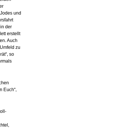
er
 Jodes und
rsfahrt
in der
tt erstellt
sen. Auch
 Umfeld zu
ät“, so
hrmals
chen
n Euch“,
ll-
htel,